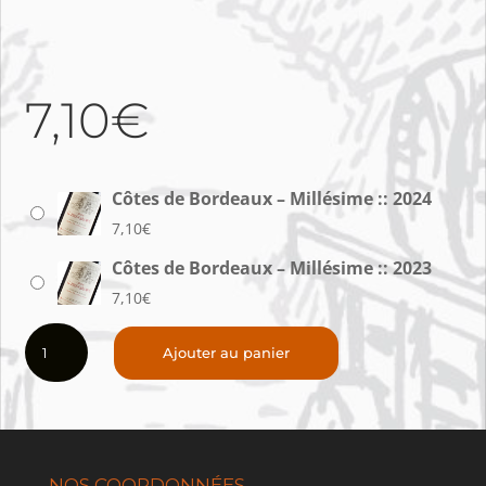
7,10
€
Côtes de Bordeaux – Millésime :: 2024
7,10
€
Côtes de Bordeaux – Millésime :: 2023
7,10
€
quantité
Ajouter au panier
de
Côtes
de
Bordeaux
NOS COORDONNÉES